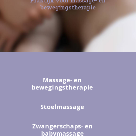
Praktijk voor massage- en
bewegingstherapie
Massage- en
bewegingstherapie
Stoelmassage
Zwangerschaps- en
babymassage