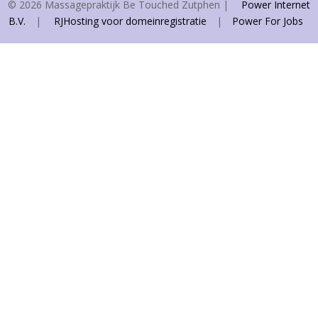
© 2026 Massagepraktijk Be Touched Zutphen
|
Power Internet
B.V.
|
RJHosting voor domeinregistratie
|
Power For Jobs